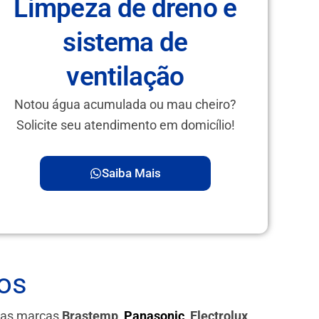
Limpeza de dreno e
sistema de
ventilação
Notou água acumulada ou mau cheiro?
Solicite seu atendimento em domicílio!
Saiba Mais
os
 das marcas
Brastemp,
Panasonic
, Electrolux,