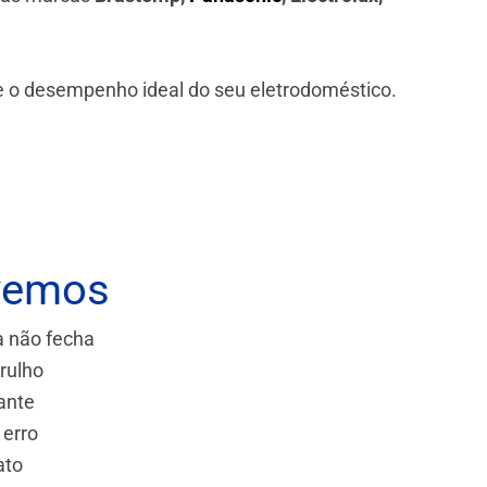
 e o desempenho ideal do seu eletrodoméstico.
vemos
a não fecha
rulho
ante
 erro
ato