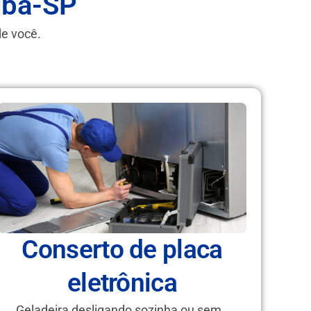
uba-SP
de você.
Conserto de placa
eletrônica
Geladeira desligando sozinha ou sem