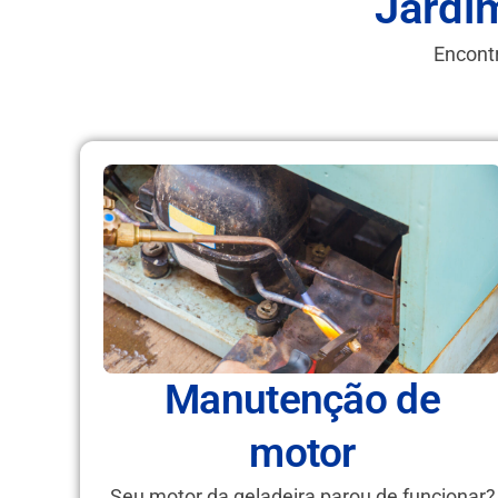
Jardi
Encontr
Manutenção de
motor
Seu motor da geladeira parou de funcionar?