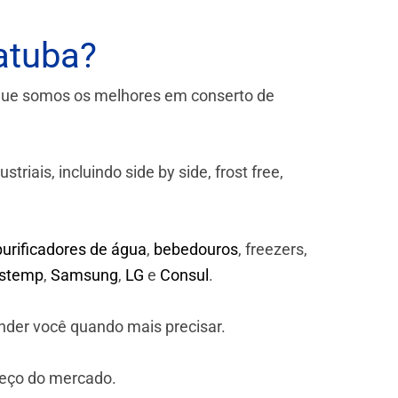
atuba?
que somos os melhores em conserto de
iais, incluindo side by side, frost free,
purificadores de água
,
bebedouros
, freezers,
astemp
,
Samsung
,
LG
e
Consul
.
nder você quando mais precisar.
reço do mercado.