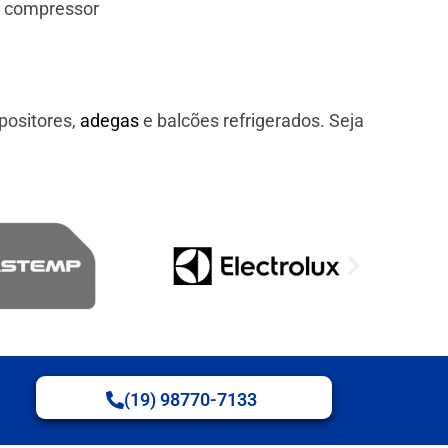
e compressor
positores,
adegas
e balcões refrigerados. Seja
(19) 98770-7133