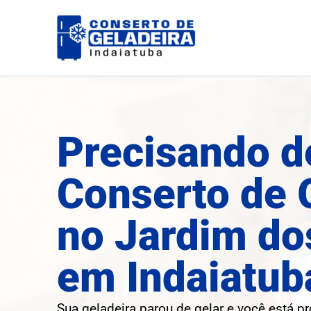
Ir
para
o
conteúdo
Precisando d
Conserto de 
no Jardim do
em Indaiatub
Sua geladeira parou de gelar e você está p