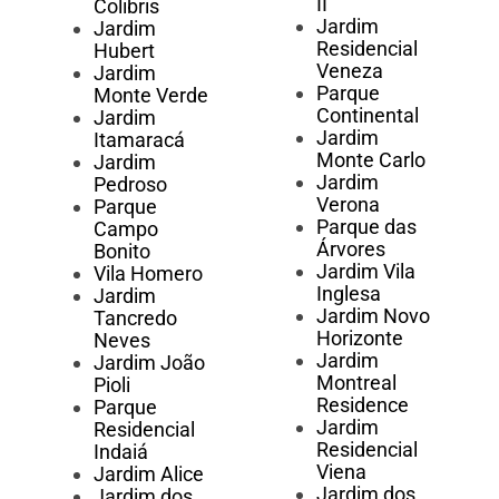
II
Colibris
Jardim
Jardim
Residencial
Hubert
Veneza
Jardim
Parque
Monte Verde
Continental
Jardim
Jardim
Itamaracá
Monte Carlo
Jardim
Jardim
Pedroso
Verona
Parque
Parque das
Campo
Árvores
Bonito
Jardim Vila
Vila Homero
Inglesa
Jardim
Jardim Novo
Tancredo
Horizonte
Neves
Jardim
Jardim João
Montreal
Pioli
Residence
Parque
Jardim
Residencial
Residencial
Indaiá
Viena
Jardim Alice
Jardim dos
Jardim dos