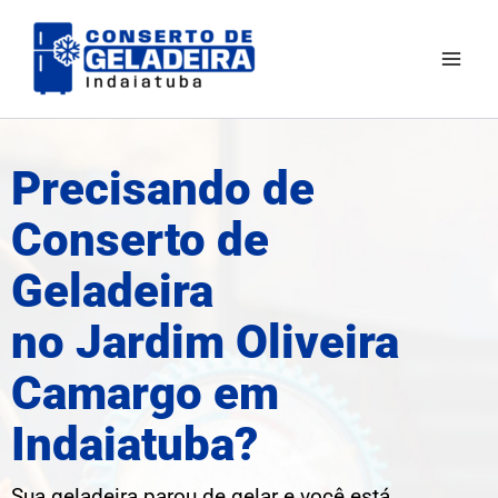
Ir
Mai
para
Men
o
conteúdo
Precisando de
Conserto de
Geladeira
no Jardim Oliveira
Camargo em
Indaiatuba?
Sua geladeira parou de gelar e você está