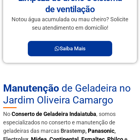
de ventilação
Notou água acumulada ou mau cheiro? Solicite
seu atendimento em domicílio!
Saiba Mais
Manutenção
de Geladeira no
Jardim Oliveira Camargo
No
Conserto de Geladeira Indaiatuba
, somos
especializados no conserto e manutenção de
geladeiras das marcas
Brastemp,
Panasonic
,
Electrolux,
Midea
,
Continental
,
Esmaltec
,
Philco
e