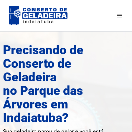
Ir
Mai
para
Men
o
conteúdo
Precisando de
Conserto de
Geladeira
no Parque das
Árvores em
Indaiatuba?
Sua geladeira parou de gelar e você está