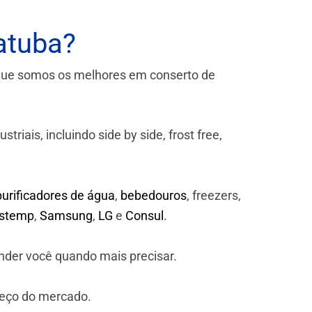
atuba?
que somos os melhores em conserto de
iais, incluindo side by side, frost free,
purificadores de água
,
bebedouros
, freezers,
astemp
,
Samsung
,
LG
e
Consul
.
nder você quando mais precisar.
reço do mercado.