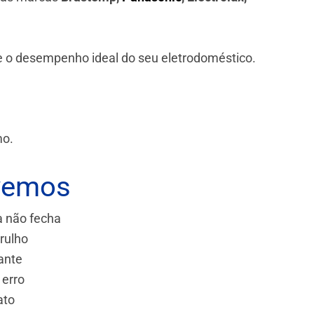
 e o desempenho ideal do seu eletrodoméstico.
mo.
vemos
a não fecha
rulho
ante
 erro
ato