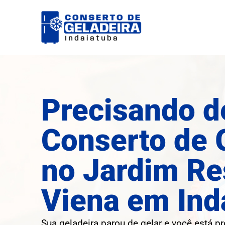
Ir
para
o
conteúdo
Precisando d
Conserto de 
no Jardim Re
Viena em Ind
Sua geladeira parou de gelar e você está p