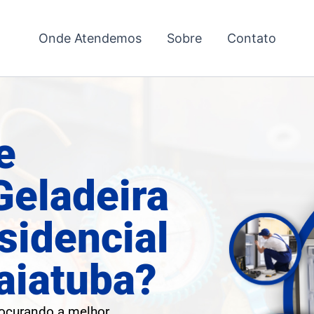
Onde Atendemos
Sobre
Contato
e
Geladeira
sidencial
aiatuba?
rocurando a melhor