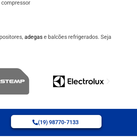
e compressor
positores,
adegas
e balcões refrigerados. Seja
(19) 98770-7133