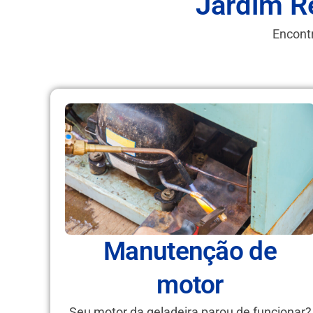
Jardim R
Encontr
Manutenção de
motor
Seu motor da geladeira parou de funcionar?