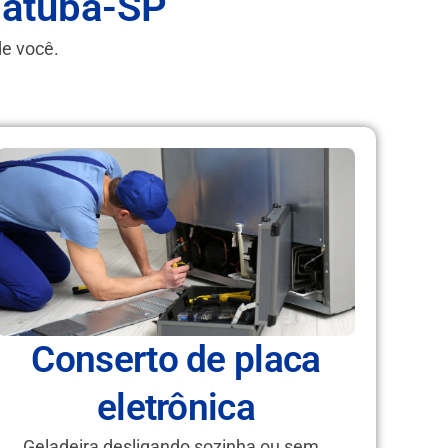
iatuba-SP
de você.
Conserto de placa
eletrônica
Geladeira desligando sozinha ou sem