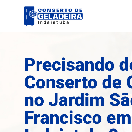
Ir
para
o
conteúdo
Precisando d
Conserto de 
no Jardim Sã
Francisco em