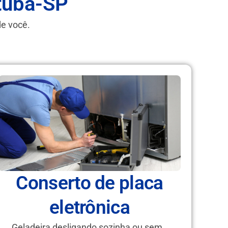
tuba-SP
de você.
Conserto de placa
eletrônica
Geladeira desligando sozinha ou sem