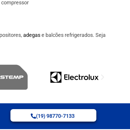
e compressor
positores,
adegas
e balcões refrigerados. Seja
(19) 98770-7133