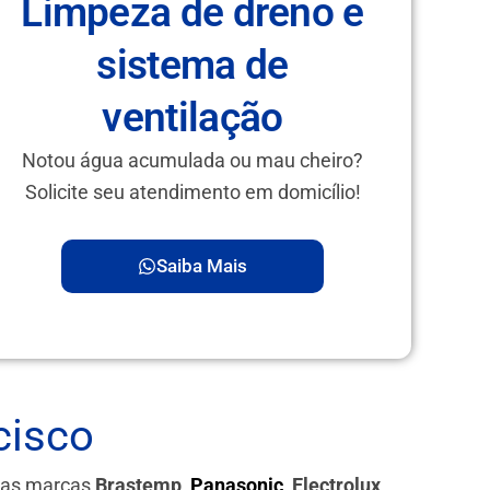
Limpeza de dreno e
sistema de
ventilação
Notou água acumulada ou mau cheiro?
Solicite seu atendimento em domicílio!
Saiba Mais
cisco
 das marcas
Brastemp,
Panasonic
, Electrolux,