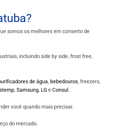
atuba?
que somos os melhores em conserto de
iais, incluindo side by side, frost free,
purificadores de água
,
bebedouros
, freezers,
astemp
,
Samsung
,
LG
e
Consul
.
nder você quando mais precisar.
reço do mercado.