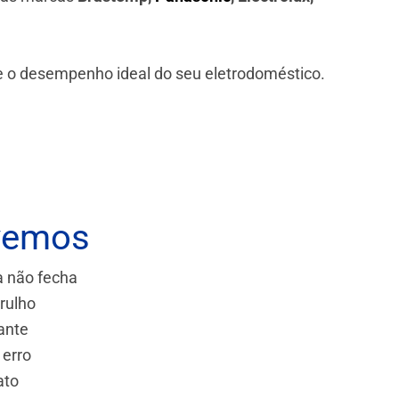
 e o desempenho ideal do seu eletrodoméstico.
vemos
a não fecha
rulho
ante
 erro
ato