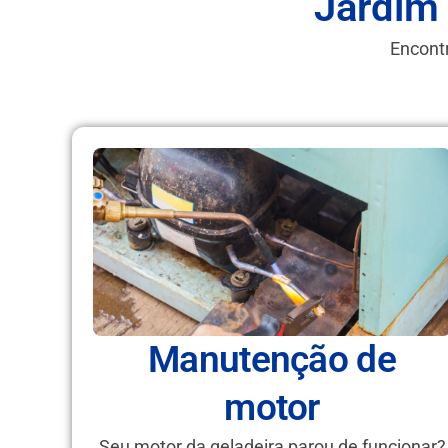
Jardim
Encontr
Manutenção de
motor
Seu motor da geladeira parou de funcionar?