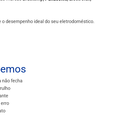
 e o desempenho ideal do seu eletrodoméstico.
vemos
a não fecha
rulho
ante
 erro
ato