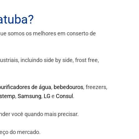
atuba?
que somos os melhores em conserto de
iais, incluindo side by side, frost free,
purificadores de água
,
bebedouros
, freezers,
astemp
,
Samsung
,
LG
e
Consul
.
nder você quando mais precisar.
reço do mercado.