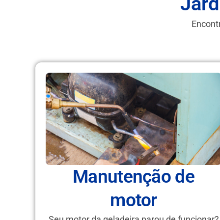
Jard
Encontr
Manutenção de
motor
Seu motor da geladeira parou de funcionar?