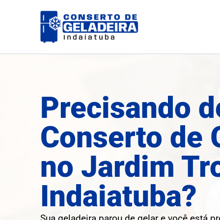
Ir
para
o
conteúdo
Precisando d
Conserto de 
no Jardim Tr
Indaiatuba?
Sua geladeira parou de gelar e você está p