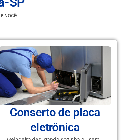
ba-SP
de você.
Conserto de placa
eletrônica
Geladeira desligando sozinha ou sem