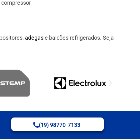
e compressor
positores,
adegas
e balcões refrigerados. Seja
(19) 98770-7133