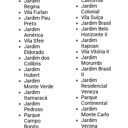
Califórnia
Jardim
Jardim
Regina
Colonial
Vila Furlan
Vila Suíça
Jardim Pau
Jardim Brasil
Preto
Jardim Belo
Jardim
Horizonte II
América
Jardim
Vila Sfeir
Itapoan
Jardim
Vila Vitória II
Eldorado
Jardim
Jardim dos
Morumbi
Colibris
Jardim Brasil
Jardim
II
Hubert
Jardim
Jardim
Residencial
Monte Verde
Veneza
Jardim
Parque
Itamaracá
Continental
Jardim
Jardim
Pedroso
Monte Carlo
Parque
Jardim
Campo
Verona
Bonito