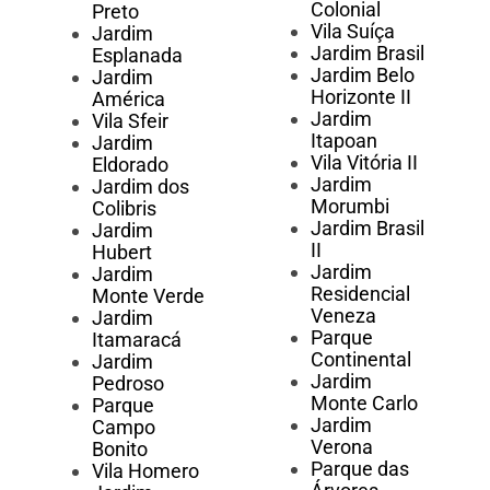
Colonial
Preto
Vila Suíça
Jardim
Jardim Brasil
Esplanada
Jardim Belo
Jardim
Horizonte II
América
Jardim
Vila Sfeir
Itapoan
Jardim
Vila Vitória II
Eldorado
Jardim
Jardim dos
Morumbi
Colibris
Jardim Brasil
Jardim
II
Hubert
Jardim
Jardim
Residencial
Monte Verde
Veneza
Jardim
Parque
Itamaracá
Continental
Jardim
Jardim
Pedroso
Monte Carlo
Parque
Jardim
Campo
Verona
Bonito
Parque das
Vila Homero