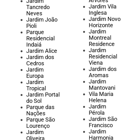
Árvores
Jardim
Jardim Vila
Tancredo
Inglesa
Neves
Jardim Novo
Jardim João
Horizonte
Pioli
Jardim
Parque
Montreal
Residencial
Residence
Indaiá
Jardim
Jardim Alice
Residencial
Jardim dos
Viena
Cedros
Jardim dos
Jardim
Aromas
Europa
Jardim
Jardim
Mantovani
Tropical
Vila Maria
Jardim Portal
Helena
do Sol
Jardim
Parque das
Pérola
Nações
Jardim São
Parque São
Francisco
Lourenço
Jardim
Jardim
Harmonia
Oliveira