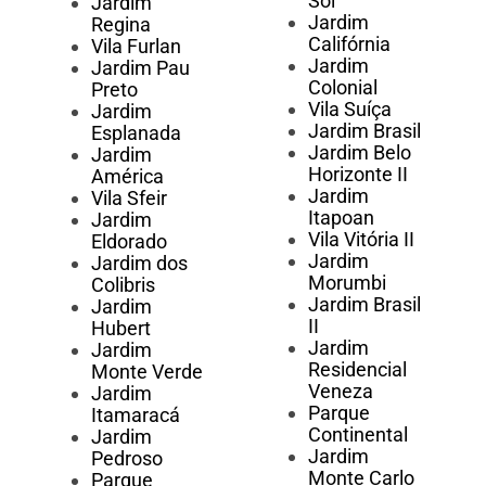
Sol
Jardim
Jardim
Regina
Califórnia
Vila Furlan
Jardim
Jardim Pau
Colonial
Preto
Vila Suíça
Jardim
Jardim Brasil
Esplanada
Jardim Belo
Jardim
Horizonte II
América
Jardim
Vila Sfeir
Itapoan
Jardim
Vila Vitória II
Eldorado
Jardim
Jardim dos
Morumbi
Colibris
Jardim Brasil
Jardim
II
Hubert
Jardim
Jardim
Residencial
Monte Verde
Veneza
Jardim
Parque
Itamaracá
Continental
Jardim
Jardim
Pedroso
Monte Carlo
Parque