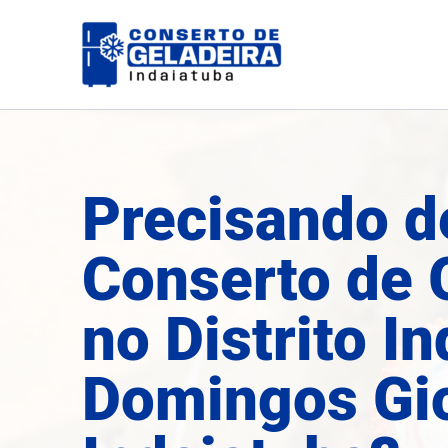
Ir
para
o
conteúdo
Precisando d
Conserto de 
no Distrito In
Domingos Gi