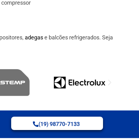
e compressor
positores,
adegas
e balcões refrigerados. Seja
(19) 98770-7133