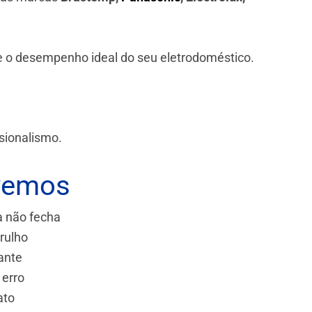
 e o desempenho ideal do seu eletrodoméstico.
sionalismo.
vemos
a não fecha
rulho
ante
 erro
ato