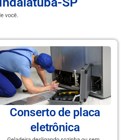
 Indaiatuba-SP
de você.
Conserto de placa
eletrônica
Geladeira desligando sozinha ou sem