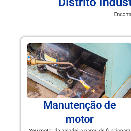
Distrito Indu
Encontr
Manutenção de
motor
Seu motor da geladeira parou de funcionar?