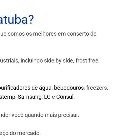
atuba?
que somos os melhores em conserto de
iais, incluindo side by side, frost free,
purificadores de água
,
bebedouros
, freezers,
astemp
,
Samsung
,
LG
e
Consul
.
nder você quando mais precisar.
reço do mercado.