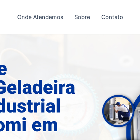
Onde Atendemos
Sobre
Contato
e
Geladeira
dustrial
omi em