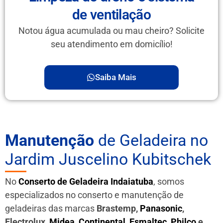
de ventilação
Notou água acumulada ou mau cheiro? Solicite
seu atendimento em domicílio!
Saiba Mais
Manutenção
de Geladeira no
Jardim Juscelino Kubitschek
No
Conserto de Geladeira Indaiatuba
, somos
especializados no conserto e manutenção de
geladeiras das marcas
Brastemp,
Panasonic
,
Electrolux,
Midea
,
Continental
,
Esmaltec
,
Philco
e