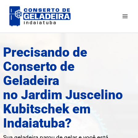
Ir
Mai
para
Men
o
conteúdo
Precisando de
Conserto de
Geladeira
no Jardim Juscelino
Kubitschek em
Indaiatuba?
Sua geladeira parou de gelar e você está