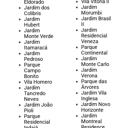
Vila Vitória II
Eldorado
Jardim
Jardim dos
Morumbi
Colibris
Jardim Brasil
Jardim
II
Hubert
Jardim
Jardim
Residencial
Monte Verde
Veneza
Jardim
Parque
Itamaracá
Continental
Jardim
Jardim
Pedroso
Monte Carlo
Parque
Jardim
Campo
Verona
Bonito
Parque das
Vila Homero
Árvores
Jardim
Jardim Vila
Tancredo
Inglesa
Neves
Jardim Novo
Jardim João
Horizonte
Pioli
Jardim
Parque
Montreal
Residencial
Residence
Indaiá