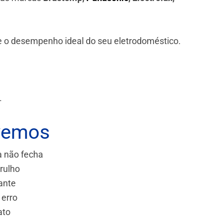
 e o desempenho ideal do seu eletrodoméstico.
.
vemos
a não fecha
rulho
ante
 erro
ato