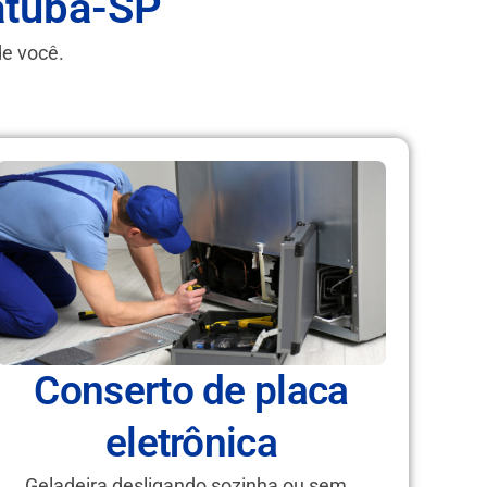
atuba-SP
de você.
Conserto de placa
eletrônica
Geladeira desligando sozinha ou sem