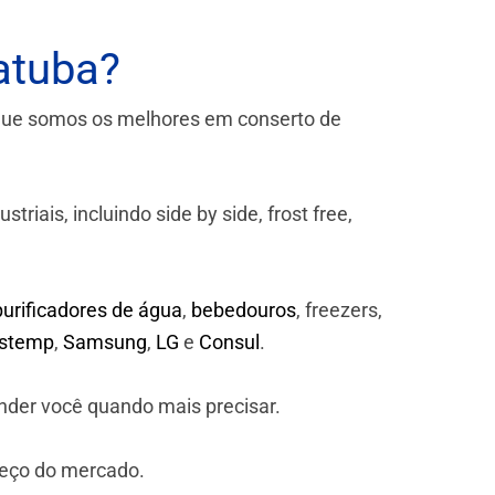
atuba?
que somos os melhores em conserto de
iais, incluindo side by side, frost free,
purificadores de água
,
bebedouros
, freezers,
astemp
,
Samsung
,
LG
e
Consul
.
nder você quando mais precisar.
reço do mercado.