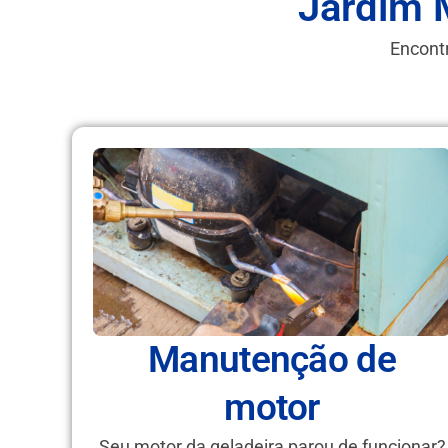
Jardim 
Encontr
Manutenção de
motor
Seu motor da geladeira parou de funcionar?