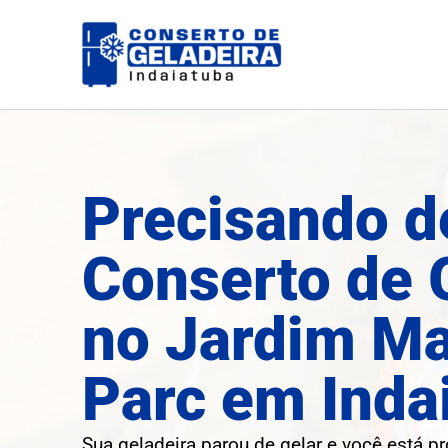
Ir
para
o
conteúdo
Precisando d
Conserto de 
no Jardim Ma
Parc em Inda
Sua geladeira parou de gelar e você está p