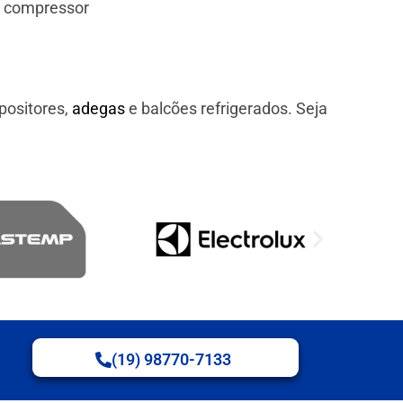
e compressor
positores,
adegas
e balcões refrigerados. Seja
(19) 98770-7133