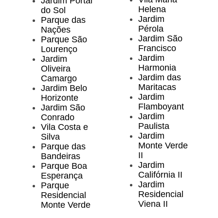
Jardim Portal
Helena
do Sol
Jardim
Parque das
Pérola
Nações
Jardim São
Parque São
Francisco
Lourenço
Jardim
Jardim
Harmonia
Oliveira
Jardim das
Camargo
Maritacas
Jardim Belo
Jardim
Horizonte
Flamboyant
Jardim São
Jardim
Conrado
Paulista
Vila Costa e
Jardim
Silva
Monte Verde
Parque das
II
Bandeiras
Jardim
Parque Boa
Califórnia II
Esperança
Jardim
Parque
Residencial
Residencial
Viena II
Monte Verde