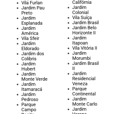
Califórnia
Vila Furlan
Jardim
Jardim Pau
Colonial
Preto
Vila Suíça
Jardim
Jardim Brasil
Esplanada
Jardim Belo
Jardim
Horizonte II
América
Jardim
Vila Sfeir
Itapoan
Jardim
Vila Vitória II
Eldorado
Jardim
Jardim dos
Morumbi
Colibris
Jardim Brasil
Jardim
II
Hubert
Jardim
Jardim
Residencial
Monte Verde
Veneza
Jardim
Parque
Itamaracá
Continental
Jardim
Jardim
Pedroso
Monte Carlo
Parque
Jardim
Campo