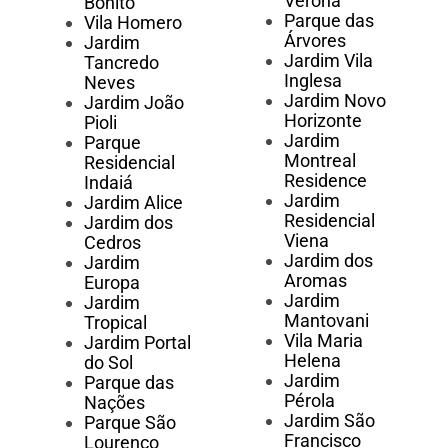
Verona
Bonito
Parque das
Vila Homero
Árvores
Jardim
Jardim Vila
Tancredo
Inglesa
Neves
Jardim Novo
Jardim João
Horizonte
Pioli
Jardim
Parque
Montreal
Residencial
Residence
Indaiá
Jardim
Jardim Alice
Residencial
Jardim dos
Viena
Cedros
Jardim dos
Jardim
Aromas
Europa
Jardim
Jardim
Mantovani
Tropical
Vila Maria
Jardim Portal
Helena
do Sol
Jardim
Parque das
Pérola
Nações
Jardim São
Parque São
Francisco
Lourenço