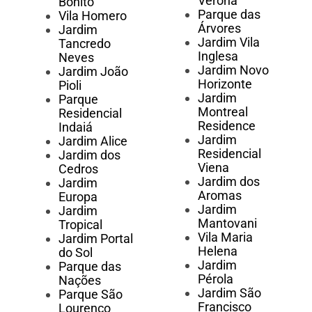
Verona
Bonito
Parque das
Vila Homero
Árvores
Jardim
Jardim Vila
Tancredo
Inglesa
Neves
Jardim Novo
Jardim João
Horizonte
Pioli
Jardim
Parque
Montreal
Residencial
Residence
Indaiá
Jardim
Jardim Alice
Residencial
Jardim dos
Viena
Cedros
Jardim dos
Jardim
Aromas
Europa
Jardim
Jardim
Mantovani
Tropical
Vila Maria
Jardim Portal
Helena
do Sol
Jardim
Parque das
Pérola
Nações
Jardim São
Parque São
Francisco
Lourenço