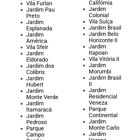
Califórnia
Vila Furlan
Jardim
Jardim Pau
Colonial
Preto
Vila Suíça
Jardim
Jardim Brasil
Esplanada
Jardim Belo
Jardim
Horizonte II
América
Jardim
Vila Sfeir
Itapoan
Jardim
Vila Vitória II
Eldorado
Jardim
Jardim dos
Morumbi
Colibris
Jardim Brasil
Jardim
II
Hubert
Jardim
Jardim
Residencial
Monte Verde
Veneza
Jardim
Parque
Itamaracá
Continental
Jardim
Jardim
Pedroso
Monte Carlo
Parque
Jardim
Campo