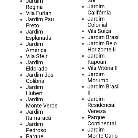
Sol
Jardim
Jardim
Regina
Califórnia
Vila Furlan
Jardim
Jardim Pau
Colonial
Preto
Vila Suíça
Jardim
Jardim Brasil
Esplanada
Jardim Belo
Jardim
Horizonte II
América
Jardim
Vila Sfeir
Itapoan
Jardim
Vila Vitória II
Eldorado
Jardim
Jardim dos
Morumbi
Colibris
Jardim Brasil
Jardim
II
Hubert
Jardim
Jardim
Residencial
Monte Verde
Veneza
Jardim
Parque
Itamaracá
Continental
Jardim
Jardim
Pedroso
Monte Carlo
Parque