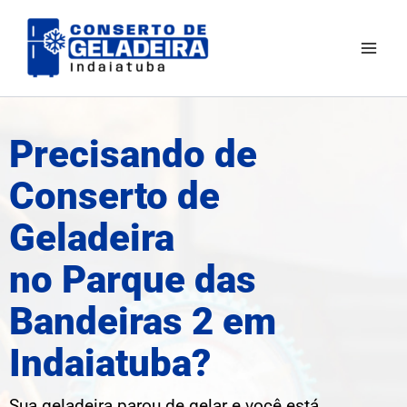
Ir
Mai
para
Men
o
conteúdo
Precisando de
Conserto de
Geladeira
no Parque das
Bandeiras 2 em
Indaiatuba?
Sua geladeira parou de gelar e você está