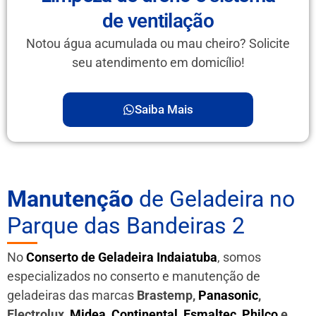
de ventilação
Notou água acumulada ou mau cheiro? Solicite
seu atendimento em domicílio!
Saiba Mais
Manutenção
de Geladeira no
Parque das Bandeiras 2
No
Conserto de Geladeira Indaiatuba
, somos
especializados no conserto e manutenção de
geladeiras das marcas
Brastemp,
Panasonic
,
Electrolux,
Midea
,
Continental
,
Esmaltec
,
Philco
e