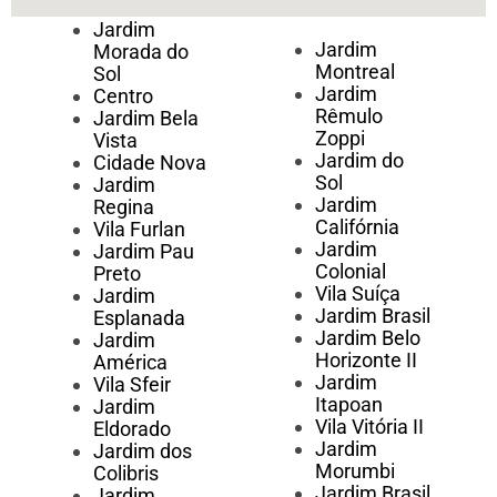
Jardim
Jardim
Morada do
Montreal
Sol
Jardim
Centro
Rêmulo
Jardim Bela
Zoppi
Vista
Jardim do
Cidade Nova
Sol
Jardim
Jardim
Regina
Califórnia
Vila Furlan
Jardim
Jardim Pau
Colonial
Preto
Vila Suíça
Jardim
Jardim Brasil
Esplanada
Jardim Belo
Jardim
Horizonte II
América
Jardim
Vila Sfeir
Itapoan
Jardim
Vila Vitória II
Eldorado
Jardim
Jardim dos
Morumbi
Colibris
Jardim Brasil
Jardim