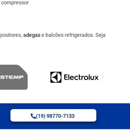
e compressor
positores,
adegas
e balcões refrigerados. Seja
(19) 98770-7133