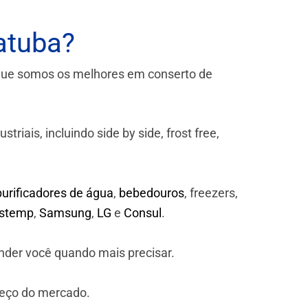
atuba?
que somos os melhores em conserto de
iais, incluindo side by side, frost free,
purificadores de água
,
bebedouros
, freezers,
astemp
,
Samsung
,
LG
e
Consul
.
nder você quando mais precisar.
reço do mercado.