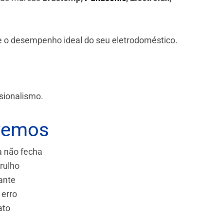
 e o desempenho ideal do seu eletrodoméstico.
sionalismo.
vemos
a não fecha
rulho
ante
 erro
ato