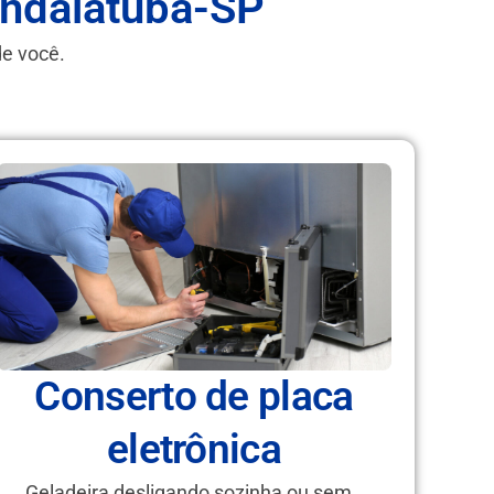
 Indaiatuba-SP
de você.
Conserto de placa
eletrônica
Geladeira desligando sozinha ou sem