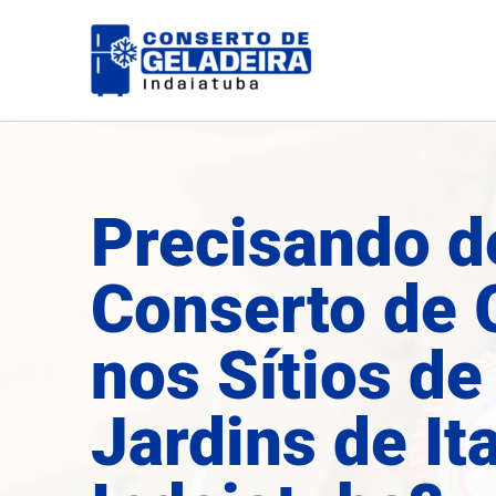
Ir
para
o
conteúdo
Precisando d
Conserto de 
nos Sítios de
Jardins de It