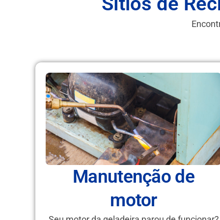
Sítios de Rec
Encontr
Manutenção de
motor
Seu motor da geladeira parou de funcionar?