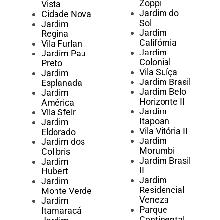
Zoppi
Vista
Jardim do
Cidade Nova
Sol
Jardim
Jardim
Regina
Califórnia
Vila Furlan
Jardim
Jardim Pau
Colonial
Preto
Vila Suíça
Jardim
Jardim Brasil
Esplanada
Jardim Belo
Jardim
Horizonte II
América
Jardim
Vila Sfeir
Itapoan
Jardim
Vila Vitória II
Eldorado
Jardim
Jardim dos
Morumbi
Colibris
Jardim Brasil
Jardim
II
Hubert
Jardim
Jardim
Residencial
Monte Verde
Veneza
Jardim
Parque
Itamaracá
Continental