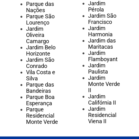
Jardim
Parque das
Pérola
Nações
Jardim São
Parque São
Francisco
Lourenço
Jardim
Jardim
Harmonia
Oliveira
Jardim das
Camargo
Maritacas
Jardim Belo
Jardim
Horizonte
Flamboyant
Jardim São
Jardim
Conrado
Paulista
Vila Costa e
Jardim
Silva
Monte Verde
Parque das
II
Bandeiras
Jardim
Parque Boa
Califórnia II
Esperança
Jardim
Parque
Residencial
Residencial
Viena II
Monte Verde