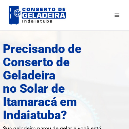
Ir
Mai
para
Men
o
conteúdo
Precisando de
Conserto de
Geladeira
no Solar de
Itamaracá em
Indaiatuba?
Sua geladeira parou de gelar e você está