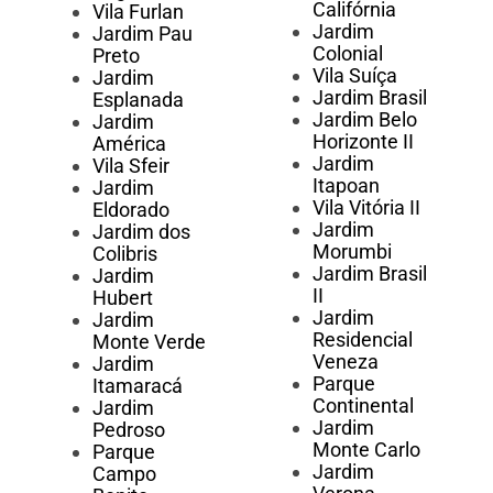
Califórnia
Vila Furlan
Jardim
Jardim Pau
Colonial
Preto
Vila Suíça
Jardim
Jardim Brasil
Esplanada
Jardim Belo
Jardim
Horizonte II
América
Jardim
Vila Sfeir
Itapoan
Jardim
Vila Vitória II
Eldorado
Jardim
Jardim dos
Morumbi
Colibris
Jardim Brasil
Jardim
II
Hubert
Jardim
Jardim
Residencial
Monte Verde
Veneza
Jardim
Parque
Itamaracá
Continental
Jardim
Jardim
Pedroso
Monte Carlo
Parque
Jardim
Campo