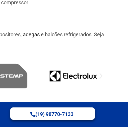
e compressor
positores,
adegas
e balcões refrigerados. Seja
(19) 98770-7133