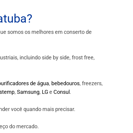
atuba?
que somos os melhores em conserto de
iais, incluindo side by side, frost free,
purificadores de água
,
bebedouros
, freezers,
astemp
,
Samsung
,
LG
e
Consul
.
nder você quando mais precisar.
reço do mercado.