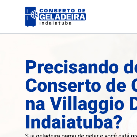
Ir
para
o
conteúdo
Precisando d
Conserto de 
na Villaggio D
Indaiatuba?
Sua geladeira parou de gelar e você está p