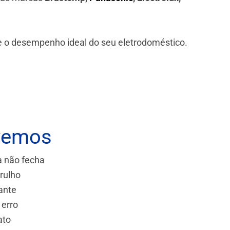
 e o desempenho ideal do seu eletrodoméstico.
vemos
a não fecha
rulho
ante
 erro
ato