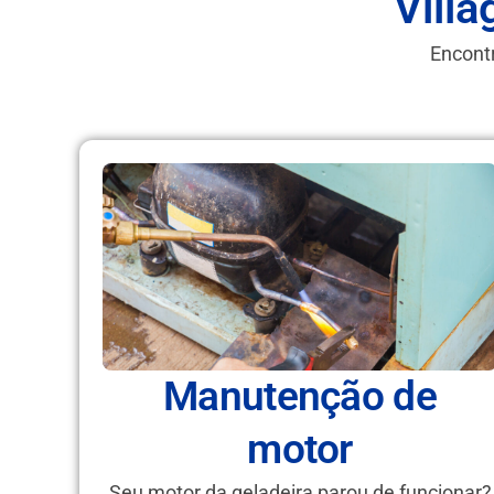
Villa
Encontr
Manutenção de
motor
Seu motor da geladeira parou de funcionar?