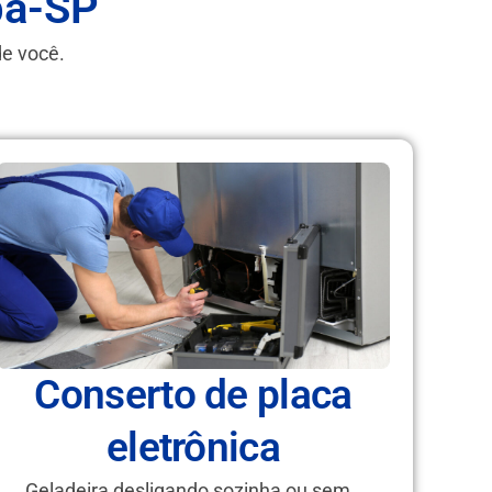
uba-SP
de você.
Conserto de placa
eletrônica
Geladeira desligando sozinha ou sem